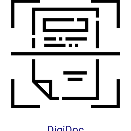
DigiDoc