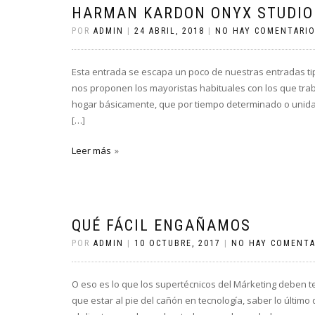
HARMAN KARDON ONYX STUDIO
POR
ADMIN
|
24 ABRIL, 2018
|
NO HAY COMENTARI
Esta entrada se escapa un poco de nuestras entradas t
nos proponen los mayoristas habituales con los que tra
hogar básicamente, que por tiempo determinado o unida
[…]
Leer más
QUÉ FÁCIL ENGAÑAMOS
POR
ADMIN
|
10 OCTUBRE, 2017
|
NO HAY COMENTA
O eso es lo que los supertécnicos del Márketing deben t
que estar al pie del cañón en tecnología, saber lo últim