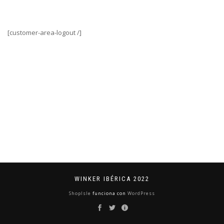
[customer-area-logout /]
WINKER IBÉRICA 2022
ShopIsle
funciona con
WordPress