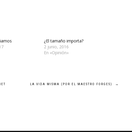
añamos
¿El tamaño importa?
17
2 junio, 2016
En «Opinión»
NET
LA VIDA MISMA (POR EL MAESTRO FORGES)
→