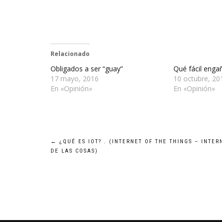
Relacionado
Obligados a ser “guay”
Qué fácil eng
17 mayo, 2016
10 octubre, 20
En «Opinión»
En «Opinión»
Navegación
←
¿QUÉ ES IOT? . (INTERNET OF THE THINGS – INTER
DE LAS COSAS)
de
entradas