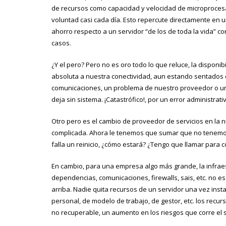
de recursos como capacidad y velocidad de microproce
voluntad casi cada día. Esto repercute directamente en u
ahorro respecto a un servidor “de los de toda la vida” c
casos.
¿Y el pero? Pero no es oro todo lo que reluce, la dispon
absoluta a nuestra conectividad, aun estando sentados e
comunicaciones, un problema de nuestro proveedor o un
deja sin sistema. ¡Catastrófico!, por un error administra
Otro pero es el cambio de proveedor de servicios en la 
complicada. Ahora le tenemos que sumar que no tenemos 
falla un reinicio, ¿cómo estará? ¿Tengo que llamar par
En cambio, para una empresa algo más grande, la infraes
dependencias, comunicaciones, firewalls, sais, etc. no e
arriba. Nadie quita recursos de un servidor una vez ins
personal, de modelo de trabajo, de gestor, etc. los re
no recuperable, un aumento en los riesgos que corre el 