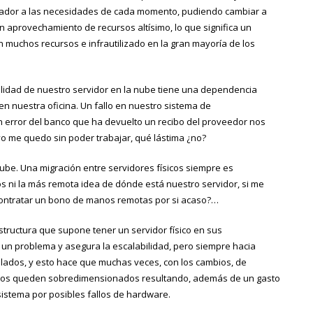
sador a las necesidades de cada momento, pudiendo cambiar a
n aprovechamiento de recursos altísimo, lo que significa un
on muchos recursos e infrautilizado en la gran mayoría de los
ibilidad de nuestro servidor en la nube tiene una dependencia
n nuestra oficina. Un fallo en nuestro sistema de
 error del banco que ha devuelto un recibo del proveedor nos
tivo me quedo sin poder trabajar, qué lástima ¿no?
nube. Una migración entre servidores físicos siempre es
ni la más remota idea de dónde está nuestro servidor, si me
a contratar un bono de manos remotas por si acaso?…
tructura que supone tener un servidor físico en sus
s un problema y asegura la escalabilidad, pero siempre hacia
talados, y esto hace que muchas veces, con los cambios, de
cursos queden sobredimensionados resultando, además de un gasto
sistema por posibles fallos de hardware.