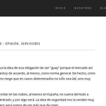
INICIO
NOSOTROS
BL
S
|
OPINIÓN
,
SERVIDORES
ba la idea de esa obligación de ser “guay” porque el mercado así
o estoy de acuerdo, al menos, como norma general. De hecho, como
no niego que en casos determinados no sólo sea útil, sino muy
 estar en las nubes, al menos en España, no suena del todo a
centrado, y por algo será. La idea de seguridad nos la venden muy
pero aquí somos de ver más que de creer.