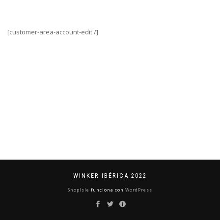
[customer-area-account-edit /]
WINKER IBÉRICA 2022
ShopIsle
funciona con
WordPress